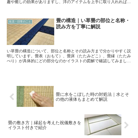
趣や癒しの効果がありますし、洋のアイテムを上手に取り入れれば、
和モダンな空間を演出することができますよ。 この記事で...
畳の構造｜い草畳の部位と名称・
生活・日常のこと
読み方を丁寧に解説
い草畳の構造について、部位と名称とその読み方まで分かりやすく説
明しています。畳表（おもて）、畳床（たたみどこ）、畳縁（たたみ
べり）が具体的にどの部分なのかイラストの図解で確認してみましょ
う。
畳に水をこぼした時の対処法｜水とそ
の他の液体もまとめて解説
畳の敷き方｜縁起を考えた祝儀敷きを
イラスト付きで紹介